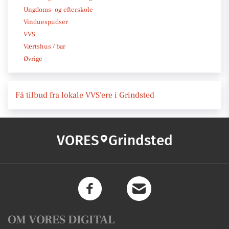
Ungdoms- og efterskole
Vinduespudser
VVS
Værtshus / bar
Øvrige
Få tilbud fra lokale VVS'ere i Grindsted
VORES
Grindsted
OM VORES DIGITAL