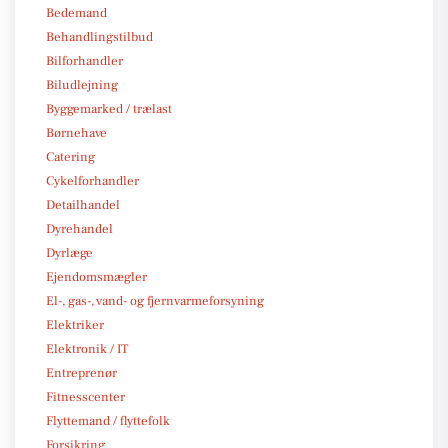
Bedemand
Behandlingstilbud
Bilforhandler
Biludlejning
Byggemarked / trælast
Børnehave
Catering
Cykelforhandler
Detailhandel
Dyrehandel
Dyrlæge
Ejendomsmægler
El-, gas-, vand- og fjernvarmeforsyning
Elektriker
Elektronik / IT
Entreprenør
Fitnesscenter
Flyttemand / flyttefolk
Forsikring