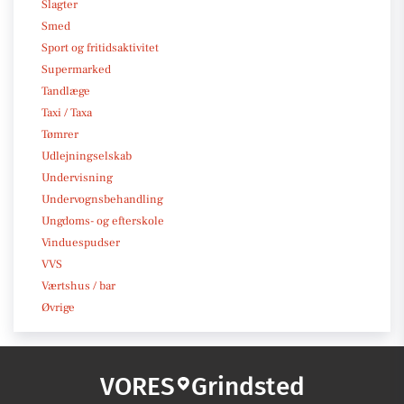
Slagter
Smed
Sport og fritidsaktivitet
Supermarked
Tandlæge
Taxi / Taxa
Tømrer
Udlejningselskab
Undervisning
Undervognsbehandling
Ungdoms- og efterskole
Vinduespudser
VVS
Værtshus / bar
Øvrige
VORES
Grindsted