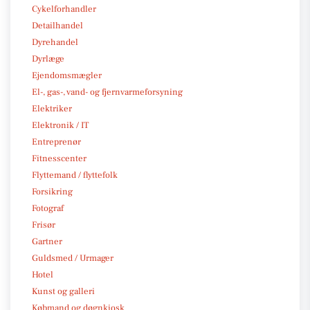
Cykelforhandler
Detailhandel
Dyrehandel
Dyrlæge
Ejendomsmægler
El-, gas-, vand- og fjernvarmeforsyning
Elektriker
Elektronik / IT
Entreprenør
Fitnesscenter
Flyttemand / flyttefolk
Forsikring
Fotograf
Frisør
Gartner
Guldsmed / Urmager
Hotel
Kunst og galleri
Købmand og døgnkiosk