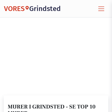
VORES
Grindsted
MURER I GRINDSTED - SE TOP 10