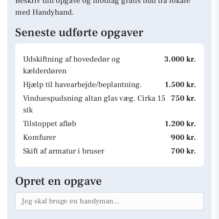
Beskriv din opgave og modtag gratis bud fra lokale
med Handyhand.
Seneste udførte opgaver
Udskiftning af hovededør og
3.000 kr.
kælderdøren
Hjælp til havearbejde/beplantning.
1.500 kr.
Vinduespudsning altan glas væg. Cirka 15
750 kr.
stk
Tilstoppet afløb
1.200 kr.
Komfurer
900 kr.
Skift af armatur i bruser
700 kr.
Opret en opgave