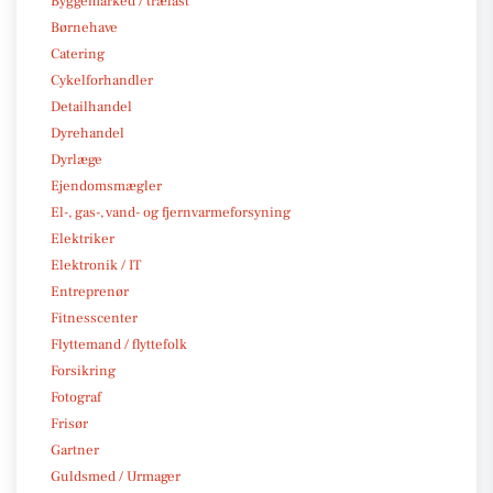
Byggemarked / trælast
Børnehave
Catering
Cykelforhandler
Detailhandel
Dyrehandel
Dyrlæge
Ejendomsmægler
El-, gas-, vand- og fjernvarmeforsyning
Elektriker
Elektronik / IT
Entreprenør
Fitnesscenter
Flyttemand / flyttefolk
Forsikring
Fotograf
Frisør
Gartner
Guldsmed / Urmager