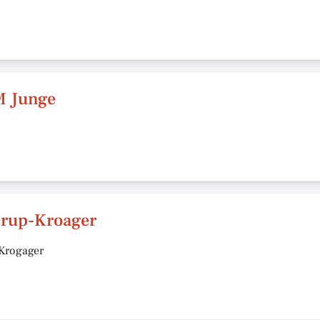
M Junge
rup-Kroager
Krogager