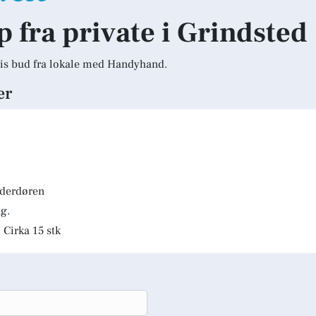
p fra private i Grindsted
is bud fra lokale med Handyhand.
er
lderdøren
g.
 Cirka 15 stk