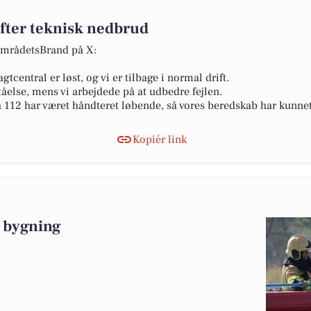
efter teknisk nedbrud
områdetsBrand på X:
tcentral er løst, og vi er tilbage i normal drift.
tåelse, mens vi arbejdede på at udbedre fejlen.
ia 112 har været håndteret løbende, så vores beredskab har kunne
Kopiér link
 bygning