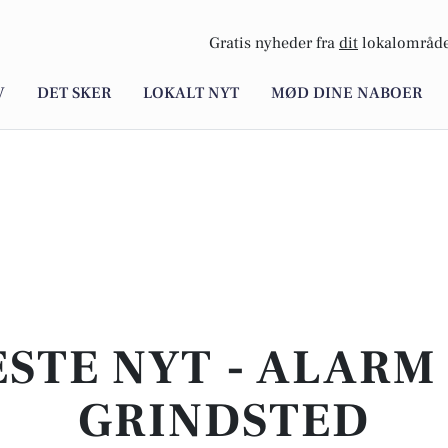
Gratis nyheder fra
dit
lokalområde
V
DET SKER
LOKALT NYT
MØD DINE NABOER
STE NYT - ALARM 
GRINDSTED