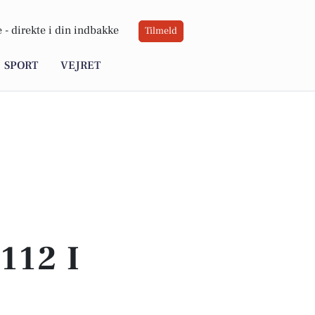
 -
direkte i din indbakke
Tilmeld
SPORT
VEJRET
112 I