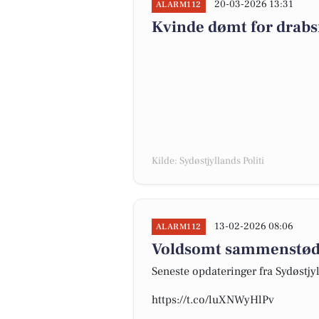
20-03-2026 13:31
ALARM112
Kvinde dømt for drabsf
Kilde: Sydøstjyllands Politi
13-02-2026 08:06
ALARM112
Voldsomt sammenstød
Seneste opdateringer fra Sydøstjyl
https://t.co/luXNWyHlPv