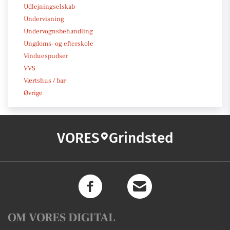
Udlejningselskab
Undervisning
Undervognsbehandling
Ungdoms- og efterskole
Vinduespudser
VVS
Værtshus / bar
Øvrige
VORES
Grindsted
OM VORES DIGITAL