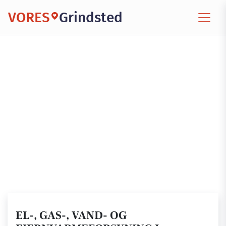
VORES
Grindsted
EL-, GAS-, VAND- OG