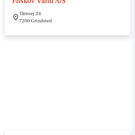
Filskov Vand A/S
Tårnvej 24
7200 Grindsted