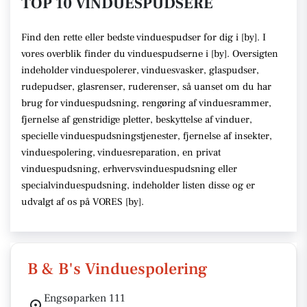
TOP 10 VINDUESPUDSERE
Find den rette
eller bedste vinduespudser
for dig i [
by
]. I
vores overblik finder du vinduespudserne i [
by
].
Oversigten
indeholder vinduespolerer, vinduesvasker, glaspudser,
rudepudser, glasrenser, ruderenser,
så uanset om du har
brug for vinduespudsning, rengøring af vinduesrammer,
fjernelse af genstridige pletter, beskyttelse af vinduer,
specielle vinduespudsningstjenester, fjernelse af insekter,
vinduespolering, vinduesreparation, en privat
vinduespudsning, erhvervsvinduespudsning eller
specialvinduespudsning,
indeholder listen disse
og er
udvalgt af os på VORES [
by
]
.
B & B's Vinduespolering
Engsøparken 111