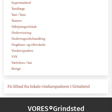
Supermarked
Tandlæge
Taxi / Taxa
Tømrer
Udlejningselskab
Undervisning
Undervognsbehandling
Ungdoms- og efterskole
Vinduespudser
VVS
Værtshus / bar
Øvrige
Få tilbud fra lokale vinduespudsere i Grindsted
VORES
Grindsted