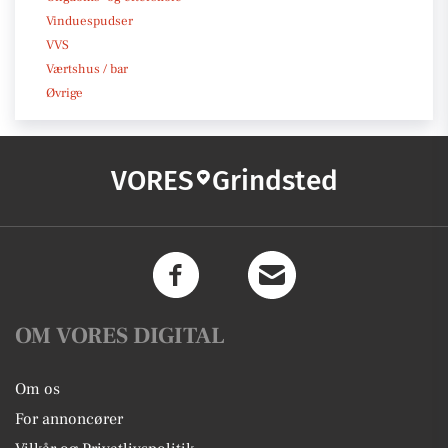
Vinduespudser
VVS
Værtshus / bar
Øvrige
VORES
Grindsted
OM VORES DIGITAL
Om os
For annoncører