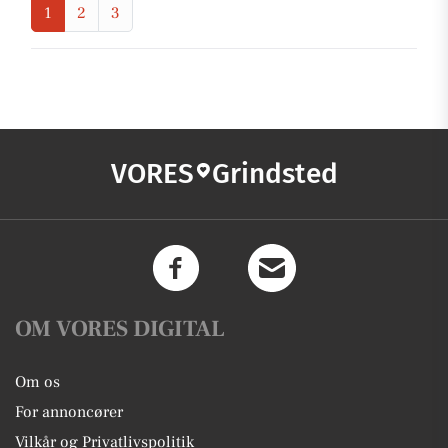
1
2
3
VORES
Grindsted
OM VORES DIGITAL
Om os
For annoncører
Vilkår og Privatlivspolitik