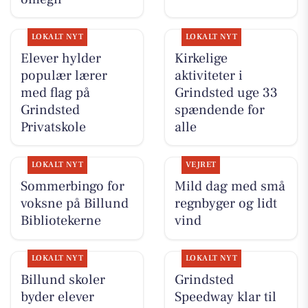
LOKALT NYT
LOKALT NYT
Elever hylder
Kirkelige
populær lærer
aktiviteter i
med flag på
Grindsted uge 33
Grindsted
spændende for
Privatskole
alle
LOKALT NYT
VEJRET
Sommerbingo for
Mild dag med små
voksne på Billund
regnbyger og lidt
Bibliotekerne
vind
LOKALT NYT
LOKALT NYT
Billund skoler
Grindsted
byder elever
Speedway klar til