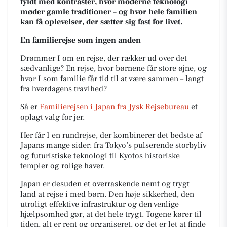
fyldt med kontraster, hvor moderne teknologi
møder gamle traditioner – og hvor hele familien
kan få oplevelser, der sætter sig fast for livet.
En familierejse som ingen anden
Drømmer I om en rejse, der rækker ud over det
sædvanlige? En rejse, hvor børnene får store øjne, og
hvor I som familie får tid til at være sammen – langt
fra hverdagens travlhed?
Så er
Familierejsen i Japan
fra Jysk Rejsebureau
et
oplagt valg for jer.
Her får I en rundrejse, der kombinerer det bedste af
Japans mange sider: fra Tokyo’s pulserende storbyliv
og futuristiske teknologi til Kyotos historiske
templer og rolige haver.
Japan er desuden et overraskende nemt og trygt
land at rejse i med børn. Den høje sikkerhed, den
utroligt effektive infrastruktur og den venlige
hjælpsomhed gør, at det hele trygt. Togene kører til
tiden, alt er rent og organiseret, og det er let at finde