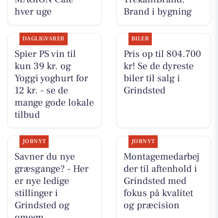
hver uge
Brand i bygning
DAGLIGVARER
BILER
Spier PS vin til
Pris op til 804.700
kun 39 kr. og
kr! Se de dyreste
Yoggi yoghurt for
biler til salg i
12 kr. - se de
Grindsted
mange gode lokale
tilbud
JOBNYT
JOBNYT
Savner du nye
Montagemedarbej
græsgange? - Her
der til aftenhold i
er nye ledige
Grindsted med
stillinger i
fokus på kvalitet
Grindsted og
og præcision
omegn