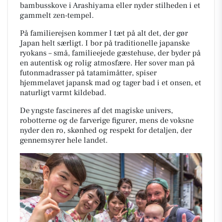
bambusskove i Arashiyama eller nyder stilheden i et
gammelt zen-tempel.
På familierejsen kommer I tæt på alt det, der gør
Japan helt særligt. I bor på traditionelle japanske
ryokans – små, familieejede gæstehuse, der byder på
en autentisk og rolig atmosfære. Her sover man på
futonmadrasser på tatamimåtter, spiser
hjemmelavet japansk mad og tager bad i et onsen, et
naturligt varmt kildebad.
De yngste fascineres af det magiske univers,
robotterne og de farverige figurer, mens de voksne
nyder den ro, skønhed og respekt for detaljen, der
gennemsyrer hele landet.