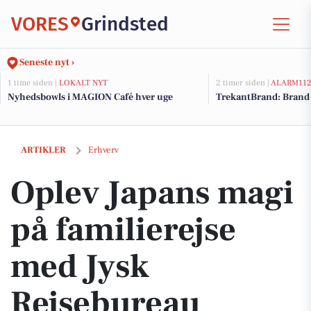
VORES
Grindsted
Seneste nyt ›
1 time siden |
LOKALT NYT
2 timer siden |
ALARM11
Nyhedsbowls i MAGION Café hver uge
TrekantBrand: Brand 
Oplev Japans magi på familierejse med Jysk Rejsebureau
ARTIKLER
Erhverv
Oplev Japans magi
på familierejse
med Jysk
Rejsebureau