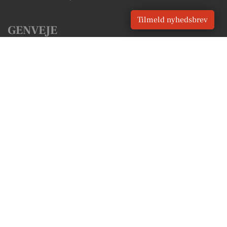
Tilmeld nyhedsbrev
GENVEJE
Seneste nyt fra Grindsted
Vores lokale erhverv
Kalenderen for Grindsted
Fakta om Grindsted
Erhvervsartikler
Billund Kommune
Få en gratis salgsvurdering
Sponsoreret indhold
Vores Digital © 2026