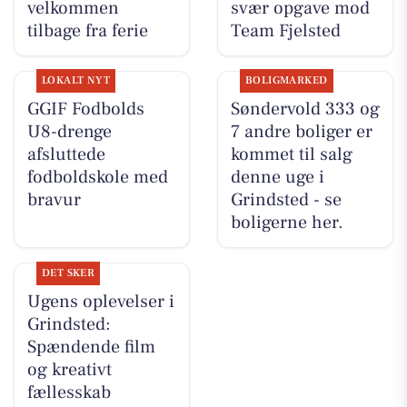
velkommen
svær opgave mod
tilbage fra ferie
Team Fjelsted
LOKALT NYT
BOLIGMARKED
GGIF Fodbolds
Søndervold 333 og
U8-drenge
7 andre boliger er
afsluttede
kommet til salg
fodboldskole med
denne uge i
bravur
Grindsted - se
boligerne her.
DET SKER
Ugens oplevelser i
Grindsted:
Spændende film
og kreativt
fællesskab