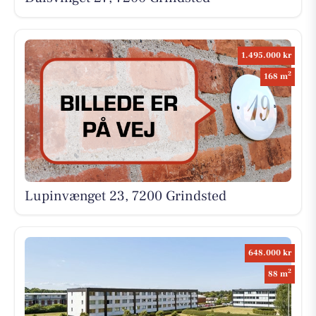
1.495.000 kr
2
168 m
Lupinvænget 23, 7200 Grindsted
648.000 kr
2
88 m