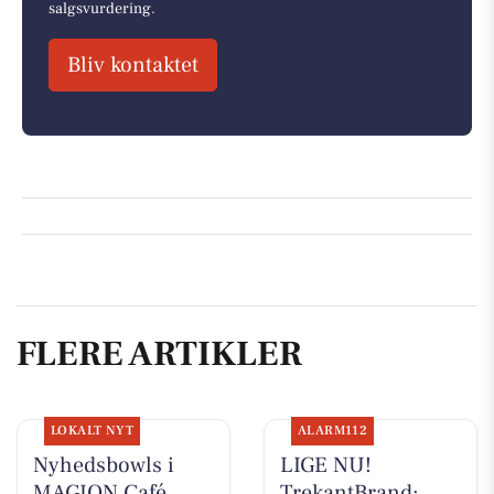
salgsvurdering.
Bliv kontaktet
FLERE ARTIKLER
LOKALT NYT
ALARM112
Nyhedsbowls i
LIGE NU!
MAGION Café
TrekantBrand: